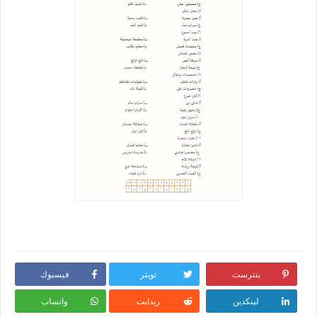
بنترست
تويتر
فيسبوك
لينكدين
ريدايت
واتساب