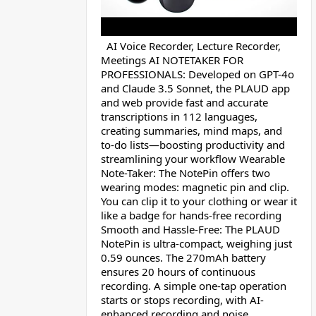
AI Voice Recorder, Lecture Recorder,
Meetings AI NOTETAKER FOR
PROFESSIONALS: Developed on GPT-4o
and Claude 3.5 Sonnet, the PLAUD app
and web provide fast and accurate
transcriptions in 112 languages,
creating summaries, mind maps, and
to-do lists—boosting productivity and
streamlining your workflow Wearable
Note-Taker: The NotePin offers two
wearing modes: magnetic pin and clip.
You can clip it to your clothing or wear it
like a badge for hands-free recording
Smooth and Hassle-Free: The PLAUD
NotePin is ultra-compact, weighing just
0.59 ounces. The 270mAh battery
ensures 20 hours of continuous
recording. A simple one-tap operation
starts or stops recording, with AI-
enhanced recording and noise