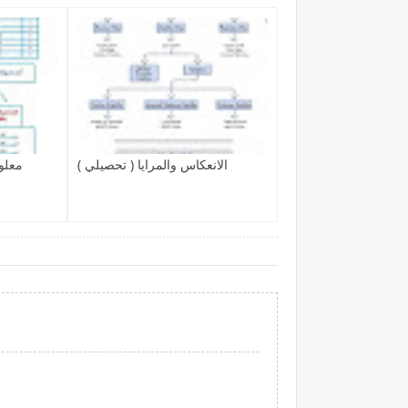
الانعكاس والمرايا ( تحصيلي )
معلو