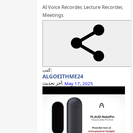
AI Voice Recorder, Lecture Recorder,
Meetings
كتب:
ALGOEITHME24
آخر تحديث:
May 17, 2025