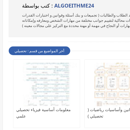
ALGOEITHME24
كتب بواسطة :
 الطلاب والطالبات ( تجميعات و بنك أسئلة وقوانين و اختبارات القدرات
ات محاكية لتقييم جوانب مختلفة من مهارات الشخص ومعارفه وإمكاناته
ت أو النجاح في مهمة أو مهنة محددة مع التركيز على مجالات معينه )
أخر المواضيع من قسم : تحصيلي
نين وأساسيات رياضيات (
معلومات أساسية فيزياء تحصيلي
تحصيلي )
علمي