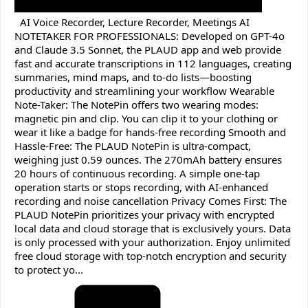
AI Voice Recorder, Lecture Recorder, Meetings AI
NOTETAKER FOR PROFESSIONALS: Developed on GPT-4o
and Claude 3.5 Sonnet, the PLAUD app and web provide
fast and accurate transcriptions in 112 languages, creating
summaries, mind maps, and to-do lists—boosting
productivity and streamlining your workflow Wearable
Note-Taker: The NotePin offers two wearing modes:
magnetic pin and clip. You can clip it to your clothing or
wear it like a badge for hands-free recording Smooth and
Hassle-Free: The PLAUD NotePin is ultra-compact,
weighing just 0.59 ounces. The 270mAh battery ensures
20 hours of continuous recording. A simple one-tap
operation starts or stops recording, with AI-enhanced
recording and noise cancellation Privacy Comes First: The
PLAUD NotePin prioritizes your privacy with encrypted
local data and cloud storage that is exclusively yours. Data
is only processed with your authorization. Enjoy unlimited
free cloud storage with top-notch encryption and security
to protect yo...