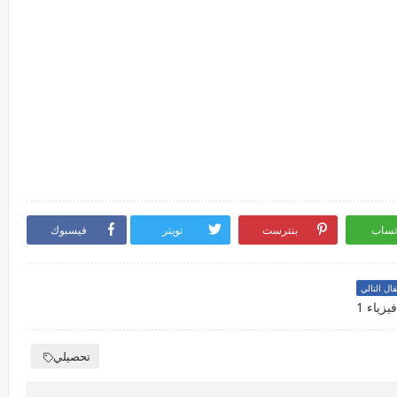
تساب
بنترست
تويتر
فيسبوك
قال التالي
زياء 1
تحصيلي