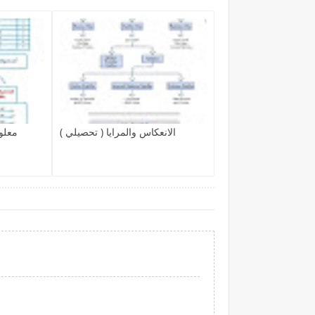
الانعكاس والمرايا ( تحصيلي )
معلو