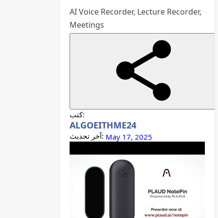
AI Voice Recorder, Lecture Recorder,
Meetings
كتب:
ALGOEITHME24
آخر تحديث:
May 17, 2025