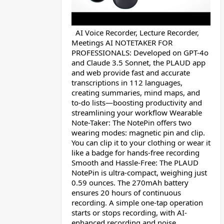
AI Voice Recorder, Lecture Recorder,
Meetings AI NOTETAKER FOR
PROFESSIONALS: Developed on GPT-4o
and Claude 3.5 Sonnet, the PLAUD app
and web provide fast and accurate
transcriptions in 112 languages,
creating summaries, mind maps, and
to-do lists—boosting productivity and
streamlining your workflow Wearable
Note-Taker: The NotePin offers two
wearing modes: magnetic pin and clip.
You can clip it to your clothing or wear it
like a badge for hands-free recording
Smooth and Hassle-Free: The PLAUD
NotePin is ultra-compact, weighing just
0.59 ounces. The 270mAh battery
ensures 20 hours of continuous
recording. A simple one-tap operation
starts or stops recording, with AI-
enhanced recording and noise