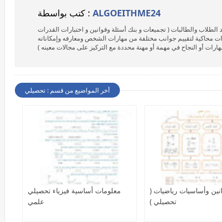
ALGOEITHME24
كتب بواسطة :
 الطلاب والطالبات ( تجميعات و بنك أسئلة وقوانين و اختبارات القدرات
ات محاكية لتقييم جوانب مختلفة من مهارات الشخص ومعارفه وإمكاناته
ت أو النجاح في مهمة أو مهنة محددة مع التركيز على مجالات معينه )
أخر المواضيع من قسم : تحصيلي
نين وأساسيات رياضيات (
معلومات أساسية فيزياء تحصيلي
تحصيلي )
علمي