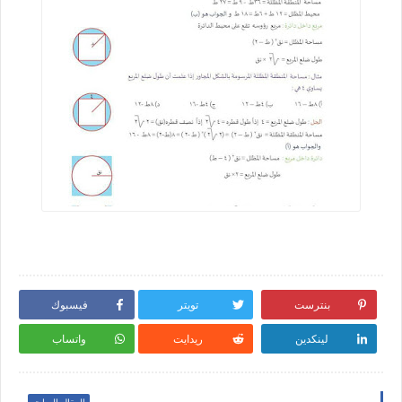
بنترست
تويتر
فيسبوك
لينكدين
ريدايت
واتساب