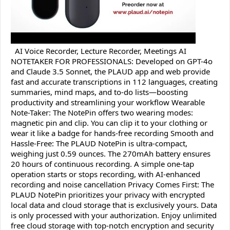
AI Voice Recorder, Lecture Recorder, Meetings AI
NOTETAKER FOR PROFESSIONALS: Developed on GPT-4o
and Claude 3.5 Sonnet, the PLAUD app and web provide
fast and accurate transcriptions in 112 languages, creating
summaries, mind maps, and to-do lists—boosting
productivity and streamlining your workflow Wearable
Note-Taker: The NotePin offers two wearing modes:
magnetic pin and clip. You can clip it to your clothing or
wear it like a badge for hands-free recording Smooth and
Hassle-Free: The PLAUD NotePin is ultra-compact,
weighing just 0.59 ounces. The 270mAh battery ensures
20 hours of continuous recording. A simple one-tap
operation starts or stops recording, with AI-enhanced
recording and noise cancellation Privacy Comes First: The
PLAUD NotePin prioritizes your privacy with encrypted
local data and cloud storage that is exclusively yours. Data
is only processed with your authorization. Enjoy unlimited
free cloud storage with top-notch encryption and security