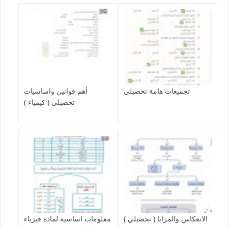
تجميعات هامة تحصيلي
أهم قوانين واساسيات
تحصيلي ( كيمياء )
الانعكاس والمرايا ( تحصيلي )
معلومات اساسية لمادة فيزياء