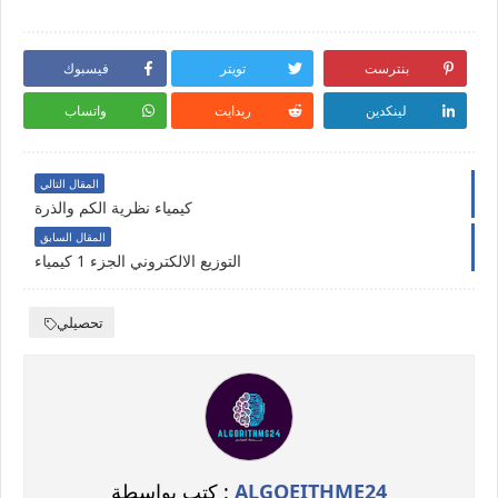
بنترست
تويتر
فيسبوك
لينكدين
ريدايت
واتساب
المقال التالي
كيمياء نظرية الكم والذرة
المقال السابق
التوزيع الالكتروني الجزء 1 كيمياء
تحصيلي
ALGOEITHME24
كتب بواسطة :