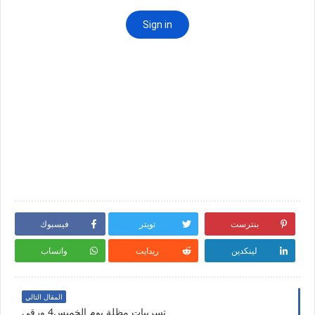
بنترست
تويتر
فيسبوك
لينكدين
ريدايت
واتساب
المقال التالي
تسريبات مظلة يوم الخميس4 ورقي