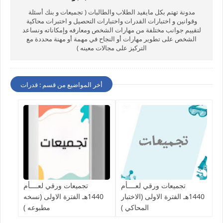
مدونة تهتم بكل مايفيد الطلاب والطالبات ( تجميعات و بنك أسئلة
وقوانين و اختبارات القدرات واختبارات التحصيل و اختبرات محاكية
لتقييم جوانب مختلفة من مهارات الشخص ومعارفه وإمكاناته ونساعد
الشخص على تطوير مهارات أو النجاح في مهمة أو مهنة محددة مع
التركيز على مجالات معينه )
أخر المواضيع من قسم : قدرات
تجميعات ورقي لعــــأم
تجميعات ورقي لعــــأم
1440هـ الفترة الاولى (الاختبار
1440هـ الفترة الاولى (نسخه
المحاكي )
مطبوعه )