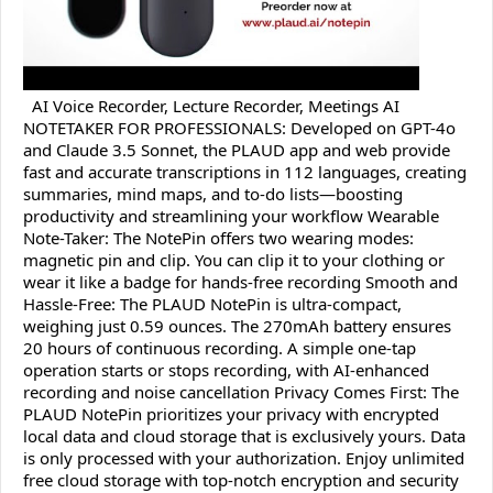
AI Voice Recorder, Lecture Recorder, Meetings AI
NOTETAKER FOR PROFESSIONALS: Developed on GPT-4o
and Claude 3.5 Sonnet, the PLAUD app and web provide
fast and accurate transcriptions in 112 languages, creating
summaries, mind maps, and to-do lists—boosting
productivity and streamlining your workflow Wearable
Note-Taker: The NotePin offers two wearing modes:
magnetic pin and clip. You can clip it to your clothing or
wear it like a badge for hands-free recording Smooth and
Hassle-Free: The PLAUD NotePin is ultra-compact,
weighing just 0.59 ounces. The 270mAh battery ensures
20 hours of continuous recording. A simple one-tap
operation starts or stops recording, with AI-enhanced
recording and noise cancellation Privacy Comes First: The
PLAUD NotePin prioritizes your privacy with encrypted
local data and cloud storage that is exclusively yours. Data
is only processed with your authorization. Enjoy unlimited
free cloud storage with top-notch encryption and security