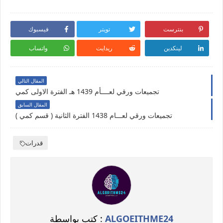
بنترست
تويتر
فيسبوك
لينكدين
ريدايت
واتساب
المقال التالي
تجميعات ورقي لعــــأم 1439 هـ الفترة الاولى كمي
المقال السابق
تجميعات ورقي لعـــام 1438 الفترة الثانية ( قسم كمي )
قدرات
ALGOEITHME24
كتب بواسطة :