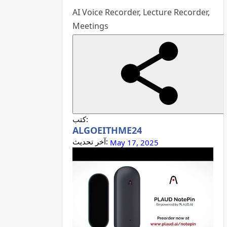
AI Voice Recorder, Lecture Recorder,
Meetings
كتب:
ALGOEITHME24
آخر تحديث:
May 17, 2025