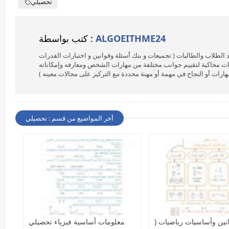
تحصيلي
ALGOEITHME24
كتب بواسطة :
 الطلاب والطالبات ( تجميعات و بنك أسئلة وقوانين و اختبارات القدرات
ات محاكية لتقييم جوانب مختلفة من مهارات الشخص ومعارفه وإمكاناته
ت أو النجاح في مهمة أو مهنة محددة مع التركيز على مجالات معينه )
أخر المواضيع من قسم : تحصيلي
نين وأساسيات رياضيات (
معلومات أساسية فيزياء تحصيلي