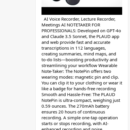
AI Voice Recorder, Lecture Recorder,
Meetings AI NOTETAKER FOR
PROFESSIONALS: Developed on GPT-4o
and Claude 3.5 Sonnet, the PLAUD app
and web provide fast and accurate
transcriptions in 112 languages,
creating summaries, mind maps, and
to-do lists—boosting productivity and
streamlining your workflow Wearable
Note-Taker: The NotePin offers two
wearing modes: magnetic pin and clip.
You can clip it to your clothing or wear it
like a badge for hands-free recording
Smooth and Hassle-Free: The PLAUD
NotePin is ultra-compact, weighing just
0.59 ounces. The 270mAh battery
ensures 20 hours of continuous
recording. A simple one-tap operation
starts or stops recording, with AI-
enhanced recording and noise