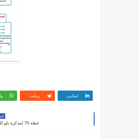
لينكدين
ريدايت
وا
الم
خطة 70 لمذكرة يلو للتحصيلي