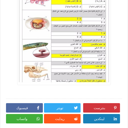
بنترست
تويتر
فيسبوك
لينكدين
ريدايت
واتساب