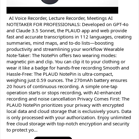
AI Voice Recorder, Lecture Recorder, Meetings AI
NOTETAKER FOR PROFESSIONALS: Developed on GPT-4o
and Claude 3.5 Sonnet, the PLAUD app and web provide
fast and accurate transcriptions in 112 languages, creating
summaries, mind maps, and to-do lists—boosting
productivity and streamlining your workflow Wearable
Note-Taker: The NotePin offers two wearing modes:
magnetic pin and clip. You can clip it to your clothing or
wear it like a badge for hands-free recording Smooth and
Hassle-Free: The PLAUD NotePin is ultra-compact,
weighing just 0.59 ounces. The 270mAh battery ensures
20 hours of continuous recording. A simple one-tap
operation starts or stops recording, with AI-enhanced
recording and noise cancellation Privacy Comes First: The
PLAUD NotePin prioritizes your privacy with encrypted
local data and cloud storage that is exclusively yours. Data
is only processed with your authorization. Enjoy unlimited
free cloud storage with top-notch encryption and security
to protect yo...