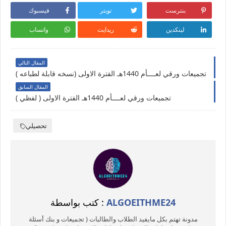
بنترست
تويتر
فيسبوك
لينكدين
ريدايت
واتساب
المقال التالي
تجميعات ورقي لعــــأم 1440هـ الفترة الاولى (نسخه قابلة لطباعه )
المقال السابق
تجميعات ورقي لعــــأم 1440هـ الفترة الاولى ( لفظي )
تحصيلي
ALGOEITHME24
كتب بواسطة :
مدونة تهتم بكل مايفيد الطلاب والطالبات ( تجميعات و بنك أسئلة